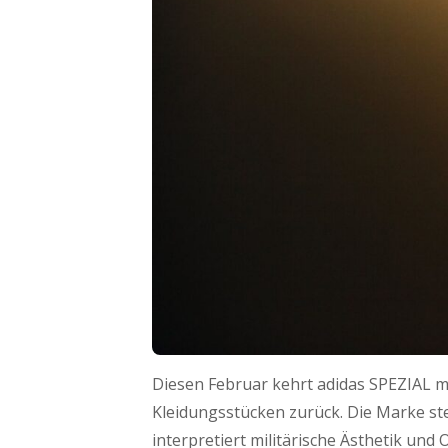
Diesen Februar kehrt adidas SPEZIAL 
Kleidungsstücken zurück. Die Marke ste
interpretiert militärische Ästhetik und