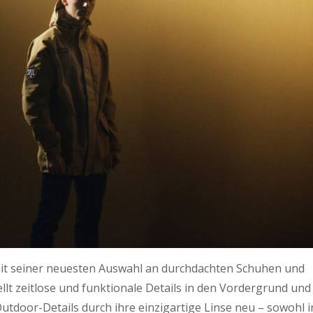
mit seiner neuesten Auswahl an durchdachten Schuhen und
llt zeitlose und funktionale Details in den Vordergrund und
 Outdoor-Details durch ihre einzigartige Linse neu – sowohl i