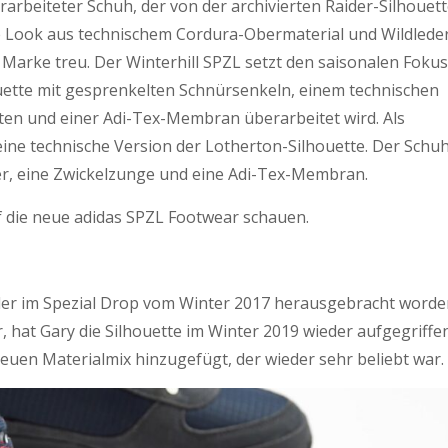
rarbeiteter Schuh, der von der archivierten Raider-Silhouet
e Look aus technischem Cordura-Obermaterial und Wildlede
Marke treu. Der Winterhill SPZL setzt den saisonalen Fokus
houette mit gesprenkelten Schnürsenkeln, einem technischen
ten und einer Adi-Tex-Membran überarbeitet wird. Als
ine technische Version der Lotherton-Silhouette. Der Schu
er, eine Zwickelzunge und eine Adi-Tex-Membran.
uf die neue adidas SPZL Footwear schauen.
Leder im Spezial Drop vom Winter 2017 herausgebracht word
 hat Gary die Silhouette im Winter 2019 wieder aufgegriffe
uen Materialmix hinzugefügt, der wieder sehr beliebt war