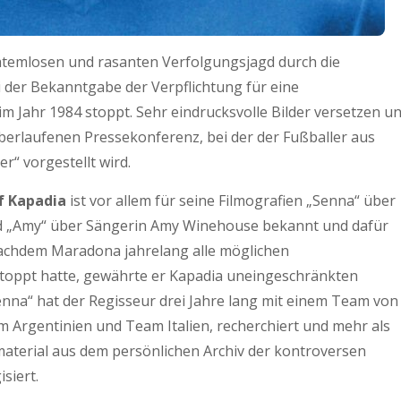
 atemlosen und rasanten Verfolgungsjagd durch die
i der Bekanntgabe der Verpflichtung für eine
Jahr 1984 stoppt. Sehr eindrucksvolle Bilder versetzen u
überlaufenen Pressekonferenz, bei der der Fußballer aus
r“ vorgestellt wird.
f Kapadia
ist vor allem für seine Filmografien „Senna“ über
d „Amy“ über Sängerin Amy Winehouse bekannt und dafür
achdem Maradona jahrelang alle möglichen
oppt hatte, gewährte er Kapadia uneingeschränkten
enna“ hat der Regisseur drei Jahre lang mit einem Team von
am Argentinien und Team Italien, recherchiert und mehr als
aterial aus dem persönlichen Archiv der kontroversen
siert.