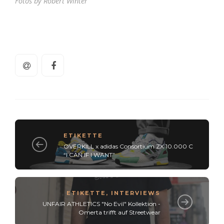
Fotos by Robert Winter
ETIKETTE
OVERKILL x adidas Consortium ZX 10.000 C
“I CAN IF I WANT”
ETIKETTE
,
INTERVIEWS
UNFAIR ATHLETICS "No Evil" Kollektion -
Omerta trifft auf Streetwear