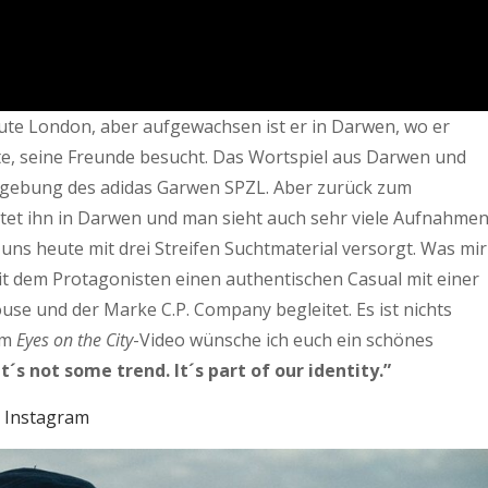
eute London, aber aufgewachsen ist er in Darwen, wo er
te, seine Freunde besucht. Das Wortspiel aus Darwen und
gebung des adidas Garwen SPZL. Aber zurück zum
itet ihn in Darwen und man sieht auch sehr viele Aufnahme
uns heute mit drei Streifen Suchtmaterial versorgt. Was mir
mit dem Protagonisten einen authentischen Casual mit einer
use und der Marke C.P. Company begleitet. Es ist nichts
im
Eyes on the City
-Video wünsche ich euch ein schönes
t´s not some trend. It´s part of our identity.”
Instagram