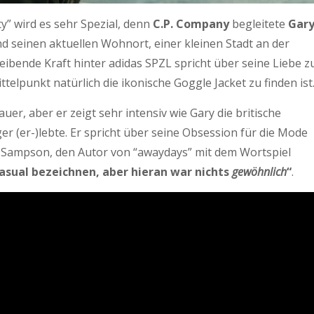
ity” wird es sehr Spezial, denn
C.P. Company
begleitete
Gar
 seinen aktuellen Wohnort, einer kleinen Stadt an der
bende Kraft hinter adidas SPZL spricht über seine Liebe z
elpunkt natürlich die ikonische Goggle Jacket zu finden ist
uer, aber er zeigt sehr intensiv wie Gary die britische
r (er-)lebte. Er spricht über seine Obsession für die Mode
in Sampson, den Autor von “awaydays” mit dem Wortspiel
asual bezeichnen, aber hieran war nichts
gewöhnlich
“
.