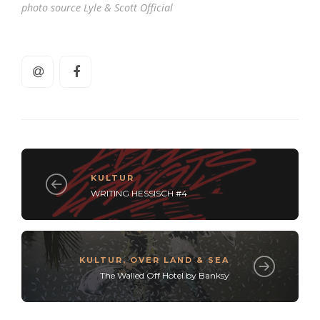
photo source Lyle & Scott Official
KULTUR
WRITING HESSISCH #4
KULTUR
,
OVER LAND & SEA
The Walled Off Hotel by Banksy