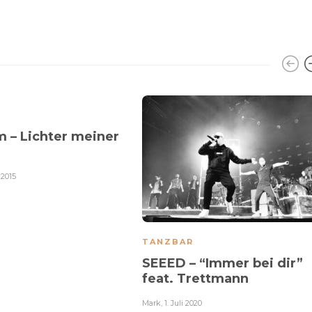
m – Lichter meiner
 2015
TANZBAR
SEEED – “Immer bei dir”
feat. Trettmann
Mark
,
1. Juli 2020