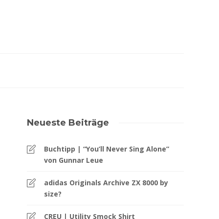
Neueste Beiträge
Buchtipp | “You’ll Never Sing Alone”
von Gunnar Leue
adidas Originals Archive ZX 8000 by
size?
CREU | Utility Smock Shirt