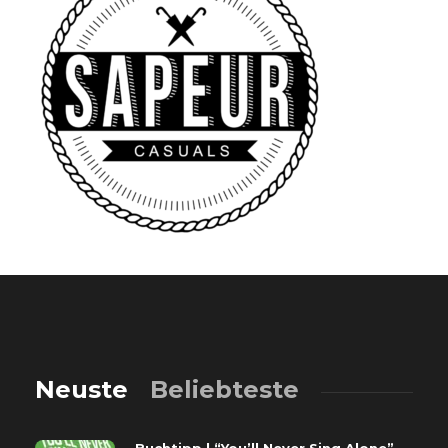
Neuste
Beliebteste
Buchtipp | “You’ll Never Sing Alone”