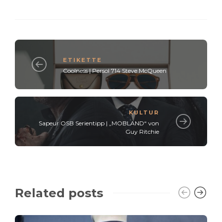
ETIKETTE
Coolness | Persol 714 Steve McQueen
KULTUR
Sapeur OSB Serientipp | „MOBLAND“ von
Guy Ritchie
Related posts