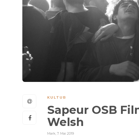
KULTUR
Sapeur OSB Fil
Welsh
Mark
,
7. Mai 2019