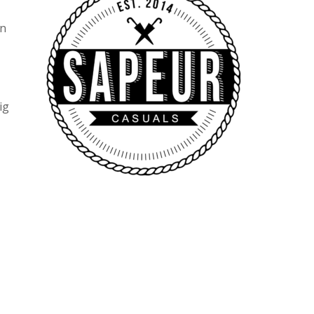
en
ig