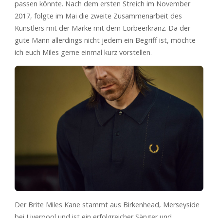
passen könnte. Nach dem ersten Streich im November
2017, folgte im Mai die zweite Zusammenarbeit des
Künstlers mit der Marke mit dem Lorbeerkranz. Da der
gute Mann allerdings nicht jedem ein Begriff ist, möchte
ich euch Miles gerne einmal kurz vorstellen.
Der Brite Miles Kane stammt aus Birkenhead, Merseyside
bei Liverpool und ist ein erfolgreicher Sänger und