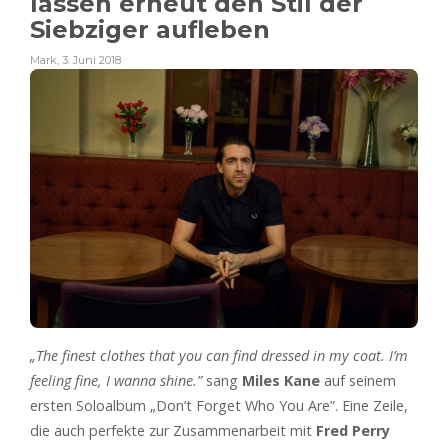
lassen erneut den Stil der
Siebziger aufleben
Mark
,
3. Juni 2018
„The finest clothes that you can find dressed in my coat. I’m
feeling fine, I wanna shine.”
sang
Miles Kane
auf seinem
ersten Soloalbum „Don’t Forget Who You Are”.
Eine Zeile,
die auch perfekte zur Zusammenarbeit mit
Fred Perry