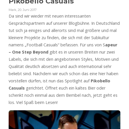
Pikobello Casuals
Mark
,
20. Juni 2017
Da sind wir wieder mit neuen interessanten
Gesprächspartnern auf unserer Blogbühne. In Deutschland
tut sich ja einiges und allerorts sind mal größere und mal
kleinere Projekte zu finden, die sich mit der Subkultur
namens „Football Casuals“ befassen. Für uns von S
apeur
– One Step Beyond
gibt es in unseren Breiten nur zwei
Labels, die sich mit den angebotenen Styles, Motiven und
Qualität deutlich absetzen und auch international sehr
beliebt sind. Nachdem wir euch schon das eine hier haben
vorstellen dürfen, ist nun das Spotlight auf
Pikobello
Casuals
gerichtet. Öffnet euch ein kaltes Bier oder
schenkt noch einmal aus dem Bembel nach, jetzt geht es
los. Viel Spaß beim Lesen!