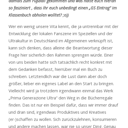
damals zum Fußball gekommen und was hatte euch hieran
so fasziniert , dass ihr euch unbedingt einen „GS Eintrag“ im
Klassenbuch abholen wolltet? ;o))
Wer ein wenig unsere Vita kennt, die ja untrennbar mit der
Entwicklung der lokalen Fanszene im Speziellen und der
Ultrakultur in Deutschland im Allgemeinen verknüpft ist,
kann sich denken, dass alleine die Beantwortung dieser
Frage hier sicherlich den Rahmen sprengen würde. Einer
von uns beiden hatte sich tatsächlich recht konkret mit
dem Gedanken befasst, hierrüber mal ein Buch zu
schreiben. Letztendlich war die Lust dann aber doch
größer, lieber ein eigenes Label an den Start zu bringen.
Vielleicht wird ja trotzdem irgendwann einmal das Werk
„Prima Generazione Ultra“ den Weg in die Bücherregale
finden. Das ist nur ein Beispiel dafür, dass wir immer drauf
und dran sind, irgendwas Produktives und Kreatives
(er-)schaffen zu wollen. Sich zurückzulehnen, konsumieren
und andere machen lassen, war nie so unser Ding. Genau