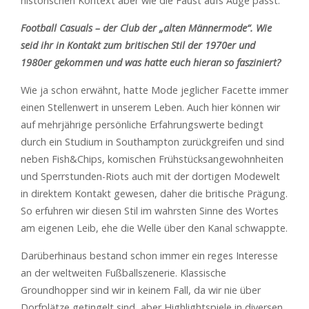
historischen Kontext aber wie die Faust aufs Auge passt.
Football Casuals – der Club der „alten Männermode“. Wie
seid ihr in Kontakt zum britischen Stil der 1970er und
1980er gekommen und was hatte euch hieran so fasziniert?
Wie ja schon erwähnt, hatte Mode jeglicher Facette immer
einen Stellenwert in unserem Leben. Auch hier können wir
auf mehrjährige persönliche Erfahrungswerte bedingt
durch ein Studium in Southampton zurückgreifen und sind
neben Fish&Chips, komischen Frühstücksangewohnheiten
und Sperrstunden-Riots auch mit der dortigen Modewelt
in direktem Kontakt gewesen, daher die britische Prägung.
So erfuhren wir diesen Stil im wahrsten Sinne des Wortes
am eigenen Leib, ehe die Welle über den Kanal schwappte.
Darüberhinaus bestand schon immer ein reges Interesse
an der weltweiten Fußballszenerie. Klassische
Groundhopper sind wir in keinem Fall, da wir nie über
Dorfplätze getingelt sind, aber Highlightspiele in diversen