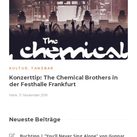
KULTUR
,
TANZBAR
Konzerttip: The Chemical Brothers in
der Festhalle Frankfurt
Mark
,
11. November 2019
Neueste Beiträge
Buchtipp | “You’ll Never Sing Alone” von Gunnar