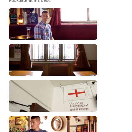
Pubkultur at it´s best!